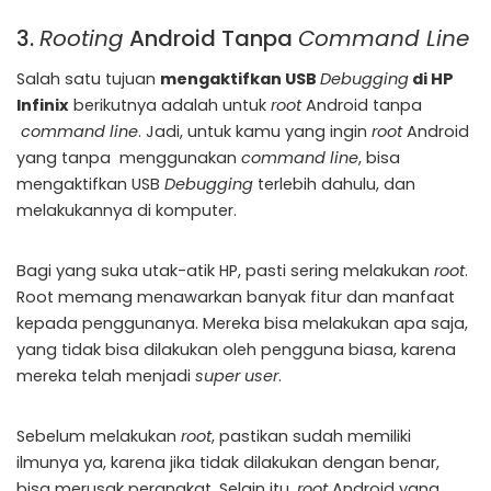
3.
Rooting
Android Tanpa
Command Line
Salah satu tujuan
mengaktifkan USB
Debugging
di HP
Infinix
berikutnya adalah untuk
root
Android tanpa
command line
. Jadi, untuk kamu yang ingin
root
Android
yang tanpa menggunakan
command line
, bisa
mengaktifkan USB
Debugging
terlebih dahulu, dan
melakukannya di komputer.
Bagi yang suka utak-atik HP, pasti sering melakukan
root
.
Root memang menawarkan banyak fitur dan manfaat
kepada penggunanya. Mereka bisa melakukan apa saja,
yang tidak bisa dilakukan oleh pengguna biasa, karena
mereka telah menjadi
super user
.
Sebelum melakukan
root
, pastikan sudah memiliki
ilmunya ya, karena jika tidak dilakukan dengan benar,
bisa merusak perangkat. Selain itu,
root
Android yang