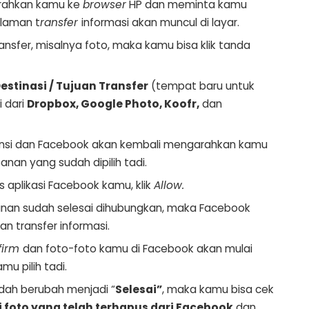
rahkan kamu ke
browser
HP dan meminta kamu
alaman t
ransfer
informasi akan muncul di layar.
ransfer, misalnya foto, maka kamu bisa klik tanda
estinasi / Tujuan Transfer
(tempat baru untuk
i dari
Dropbox, Google Photo, Koofr,
dan
erensi dan Facebook akan kembali mengarahkan kamu
an yang sudah dipilih tadi.
 aplikasi Facebook kamu, klik
Allow.
anan sudah selesai dihubungkan, maka Facebook
 transfer informasi.
firm
dan foto-foto kamu di Facebook akan mulai
u pilih tadi.
dah berubah menjadi “
Selesai”
, maka kamu bisa cek
 foto yang telah terhapus dari Facebook
dan