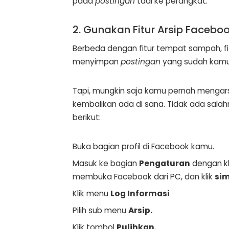
pada
postingan
tadi ke perangkat.
2. Gunakan Fitur Arsip Facebo
Berbeda dengan fitur tempat sampah, fi
menyimpan
postingan
yang sudah kamu
Tapi, mungkin saja kamu pernah mengar
kembalikan ada di sana. Tidak ada sala
berikut:
Buka bagian profil di Facebook kamu.
Masuk ke bagian
Pengaturan
dengan kl
membuka Facebook dari PC, dan klik
sim
Klik menu
Log Informasi
Pilih sub menu
Arsip.
Klik tombol
Pulihkan.