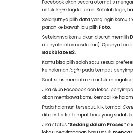
Facebook akan secara otomatis menga
untuk l
ogin
lagi ke akun. Setelah login, h
Selanjutnya pilih data yang ingin kamu t
panah ke bawah lalu pilih
Foto.
Setelahnya kamu akan disuruh memilih
D
menyalin informasi kamu). Opsinya terdir
Backblaze B2.
Kamu bisa pilih salah satu sesuai pref
ke halaman
login
pada tempat penyimpan
Saat situs meminta izin untuk mengakses
Jika akun Facebook dan lokasi penyimp
akan membawa kamu kembali ke halaman
Pada halaman tersebut, klik tombol
Con
ditransfer ke tempat baru yang sudah kam
Jika status “
Sedang dalam Proses”
su
lokasi penyimpanan baru untuk
mencari