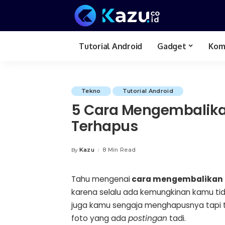
Tutorial Android
Gadget
Kom
Review Hp
Tekno
Tutorial Android
5 Cara Mengembalika
Terhapus
Kazu
8 Min Read
By
Posted
by
Tahu mengenai
cara mengembalikan 
karena selalu ada kemungkinan kamu t
juga kamu sengaja menghapusnya tapi 
foto yang ada
postingan
tadi.