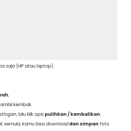
pa saja (HP atau laptop).
pah.
ambil kembali.
stingan
, lalu klik opsi
pulihkan / kembalikan
.
t semula, kamu bisa
download
dan simpan
foto