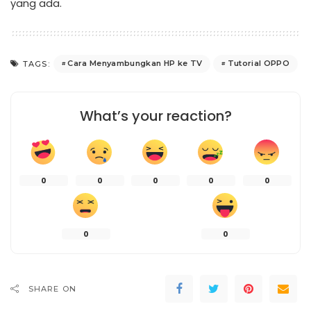
yang ada.
Cara Menyambungkan HP ke TV
Tutorial OPPO
TAGS:
What’s your reaction?
0
0
0
0
0
0
0
SHARE ON