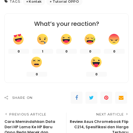
Kontak
Tutorial OPPO
TAGS:
What’s your reaction?
0
1
0
0
0
0
0
SHARE ON
PREVIOUS ARTICLE
NEXT ARTICLE
Cara Memindahkan Data
Review Asus Chromebook Flip
Dari HP Lama Ke HP Baru
C214, Spesifikasi dan Harga
Oppo Beda Merek dan
Terbaru