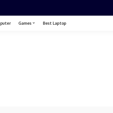
puter
Games
Best Laptop
Spesifikasi Hp
GTA
Bussid