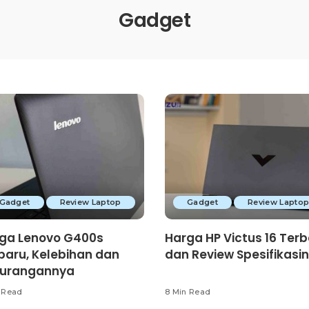
Gadget
Gadget
Review Laptop
Gadget
Review Lapto
ga Lenovo G400s
Harga HP Victus 16 Ter
baru, Kelebihan dan
dan Review Spesifikasi
urangannya
 Read
8 Min Read