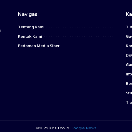
Navigasi
Ka
Tentang Kami
Tut
i
Kontak Kami
Ga
Pedoman Media Siber
Ko
Do
Ga
Int
Bes
Stu
Tra
©2022 Kazu.co.id
Google News