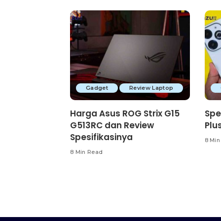
Gadget
Review Laptop
Harga Asus ROG Strix G15
Spes
G513RC dan Review
Plu
Spesifikasinya
8 Min
8 Min Read