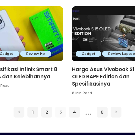
Gadget
Review Hp
Gadget
Review Lapto
ifikasi Infinix Smart 8
Harga Asus Vivobook S1
s dan Kelebihannya
OLED BAPE Edition dan
Spesifikasinya
 Read
8 Min Read
…
1
2
3
4
8