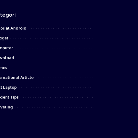
tegori
orial Android
dget
mputer
wnload
mes
ernational Article
t Laptop
dent Tips
veling