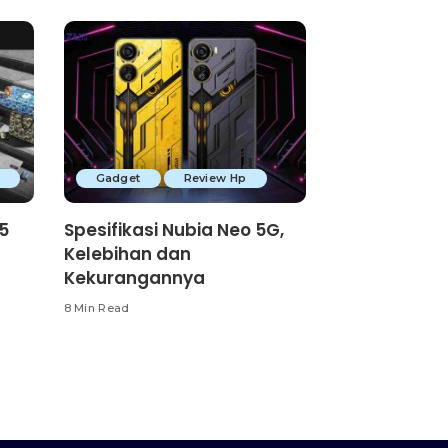
p
Gadget
Review Hp
5
Spesifikasi Nubia Neo 5G,
Kelebihan dan
Kekurangannya
8 Min Read