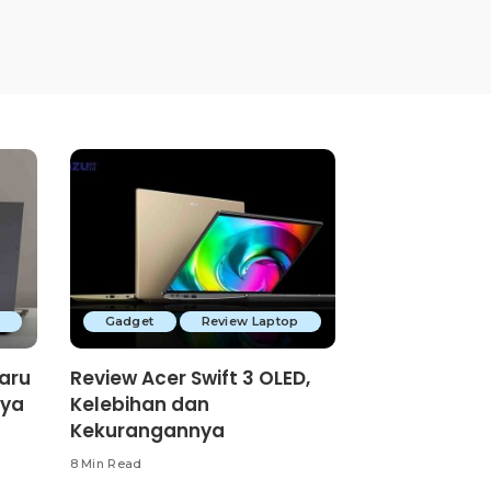
p
Gadget
Review Laptop
baru
Review Acer Swift 3 OLED,
nya
Kelebihan dan
Kekurangannya
8 Min Read