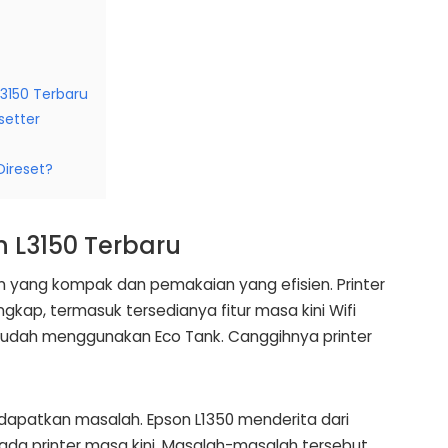
3150 Terbaru
setter
Direset?
 L3150 Terbaru
in yang kompak dan pemakaian yang efisien. Printer
 lengkap, termasuk tersedianya fitur masa kini Wifi
50 sudah menggunakan Eco Tank. Canggihnya printer
ndapatkan masalah. Epson L1350 menderita dari
a printer masa kini. Masalah-masalah tersebut