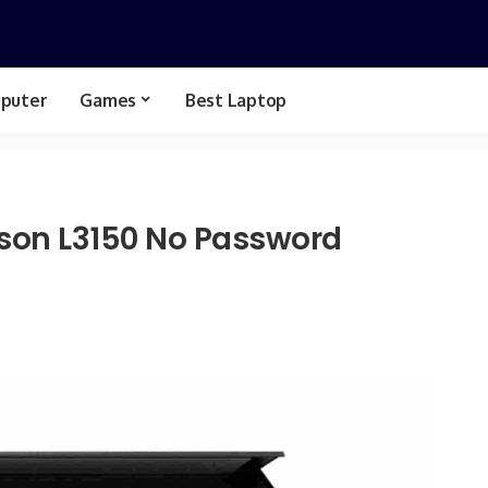
puter
Games
Best Laptop
Spesifikasi Hp
GTA
Bussid
son L3150 No Password