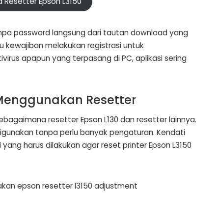
 Resetter Epson L3150
anpa password langsung dari tautan download yang
au kewajiban melakukan registrasi untuk
virus apapun yang terpasang di PC, aplikasi sering
 Menggunakan Resetter
ebagaimana resetter Epson L130 dan resetter lainnya.
g digunakan tanpa perlu banyak pengaturan. Kendati
yang harus dilakukan agar reset printer Epson L3150
akan epson resetter l3150 adjustment