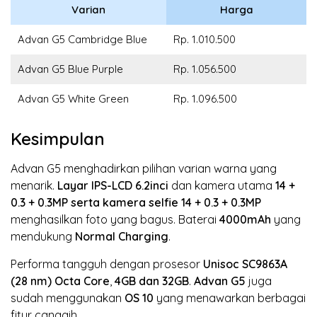
Varian
Harga
Advan G5 Cambridge Blue
Rp. 1.010.500
Advan G5 Blue Purple
Rp. 1.056.500
Advan G5 White Green
Rp. 1.096.500
Kesimpulan
Advan G5 menghadirkan pilihan varian warna yang
menarik.
Layar IPS-LCD
6.2inci
dan kamera utama
14 +
0.3 + 0.3MP
serta kamera selfie 14 + 0.3 + 0.3MP
menghasilkan foto yang bagus. Baterai
4000mAh
yang
mendukung
Normal Charging
.
Performa tangguh dengan prosesor
Unisoc SC9863A
(28 nm)
Octa Core
,
4GB dan 32GB
.
Advan G5
juga
sudah menggunakan
OS 10
yang menawarkan berbagai
fitur canggih.