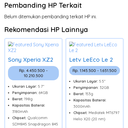
Pembanding HP Terkait
Belum ditemukan pembanding terkait HP ini.
Rekomendasi HP Lainnya
Sony Xperia XZ2
Letv LeEco Le 2
Rp. 4.450.500 -
Rp. 1.145.500 - 1.651.500
10.210.500
Ukuran Layar:
5.5"
Ukuran Layar:
5.7"
Penyimpanan:
32GB
Penyimpanan:
64GB
Berat:
153g
Berat:
198g
Kapasitas Baterai:
Kapasitas Baterai:
3000mAh
3180mAh
Chipset:
Mediatek MT6797
Chipset:
Qualcomm
Helio X20 (20 nm)
SDM845 Snapdragon 845