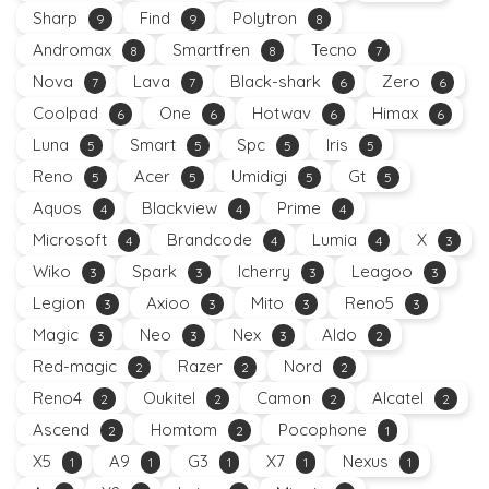
Sharp
Find
Polytron
9
9
8
Andromax
Smartfren
Tecno
8
8
7
Nova
Lava
Black-shark
Zero
7
7
6
6
Coolpad
One
Hotwav
Himax
6
6
6
6
Luna
Smart
Spc
Iris
5
5
5
5
Reno
Acer
Umidigi
Gt
5
5
5
5
Aquos
Blackview
Prime
4
4
4
Microsoft
Brandcode
Lumia
X
4
4
4
3
Wiko
Spark
Icherry
Leagoo
3
3
3
3
Legion
Axioo
Mito
Reno5
3
3
3
3
Magic
Neo
Nex
Aldo
3
3
3
2
Red-magic
Razer
Nord
2
2
2
Reno4
Oukitel
Camon
Alcatel
2
2
2
2
Ascend
Homtom
Pocophone
2
2
1
X5
A9
G3
X7
Nexus
1
1
1
1
1