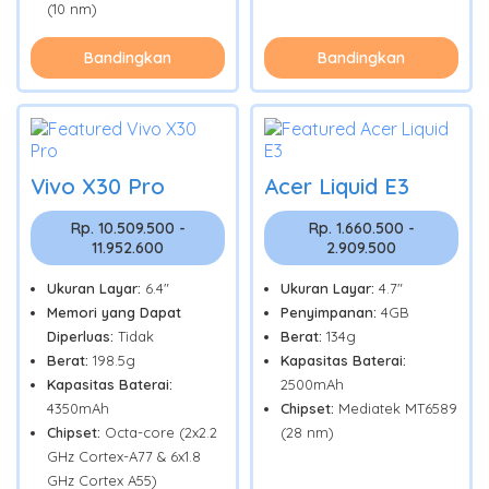
(10 nm)
Bandingkan
Bandingkan
Vivo X30 Pro
Acer Liquid E3
Rp. 10.509.500 -
Rp. 1.660.500 -
11.952.600
2.909.500
Ukuran Layar:
6.4"
Ukuran Layar:
4.7"
Memori yang Dapat
Penyimpanan:
4GB
Diperluas:
Tidak
Berat:
134g
Berat:
198.5g
Kapasitas Baterai:
Kapasitas Baterai:
2500mAh
4350mAh
Chipset:
Mediatek MT6589
Chipset:
Octa-core (2x2.2
(28 nm)
GHz Cortex-A77 & 6x1.8
GHz Cortex A55)