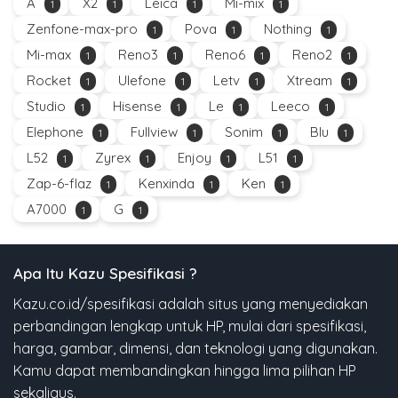
A
X2
Leica
Mi-mix
1
1
1
1
Zenfone-max-pro
Pova
Nothing
1
1
1
Mi-max
Reno3
Reno6
Reno2
1
1
1
1
Rocket
Ulefone
Letv
Xtream
1
1
1
1
Studio
Hisense
Le
Leeco
1
1
1
1
Elephone
Fullview
Sonim
Blu
1
1
1
1
L52
Zyrex
Enjoy
L51
1
1
1
1
Zap-6-flaz
Kenxinda
Ken
1
1
1
A7000
G
1
1
Apa Itu Kazu Spesifikasi ?
Kazu.co.id/spesifikasi adalah situs yang menyediakan
perbandingan lengkap untuk HP, mulai dari spesifikasi,
harga, gambar, dimensi, dan teknologi yang digunakan.
Kamu dapat membandingkan hingga lima pilihan HP
sekaligus.