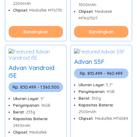
2200mAh
3500mAh
Chipset:
MediaTek MT6735
Chipset:
Mediatek
MTK6750T
Bandingkan
Bandingkan
Advan S5F
Advan Vandroid
Rp. 810.499 - 960.499
i5E
Ukuran Layar:
5.7"
Rp. 830.499 - 1.560.500
Penyimpanan:
4GB
Berat:
350g
Ukuran Layar:
5"
Kapasitas Baterai:
Penyimpanan:
16GB
2500mAh
Berat:
233g
Chipset:
MediaTek MT6589
Kapasitas Baterai:
2450mAh
Chipset:
MediaTek