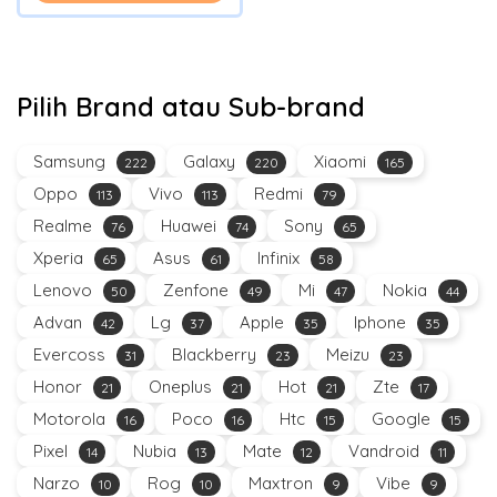
Pilih Brand atau Sub-brand
Samsung
Galaxy
Xiaomi
222
220
165
Oppo
Vivo
Redmi
113
113
79
Realme
Huawei
Sony
76
74
65
Xperia
Asus
Infinix
65
61
58
Lenovo
Zenfone
Mi
Nokia
50
49
47
44
Advan
Lg
Apple
Iphone
42
37
35
35
Evercoss
Blackberry
Meizu
31
23
23
Honor
Oneplus
Hot
Zte
21
21
21
17
Motorola
Poco
Htc
Google
16
16
15
15
Pixel
Nubia
Mate
Vandroid
14
13
12
11
Narzo
Rog
Maxtron
Vibe
10
10
9
9