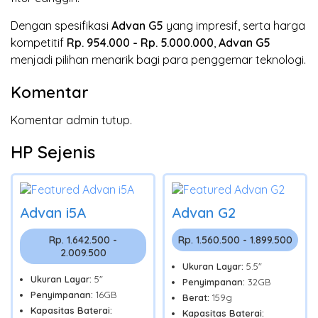
Dengan spesifikasi
Advan G5
yang impresif, serta harga
kompetitif
Rp. 954.000 - Rp. 5.000.000
,
Advan G5
menjadi pilihan menarik bagi para penggemar teknologi.
Komentar
Komentar admin tutup.
HP Sejenis
Advan i5A
Advan G2
Rp. 1.642.500 -
Rp. 1.560.500 - 1.899.500
2.009.500
Ukuran Layar:
5.5"
Ukuran Layar:
5"
Penyimpanan:
32GB
Penyimpanan:
16GB
Berat:
159g
Kapasitas Baterai:
Kapasitas Baterai: