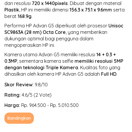
dan resolusi
720 x 1440pixels
. Dibuat dengan material
Plastik
, HP ini memiliki dimensi
156.3 x 75.1 x 9.6mm
serta
berat
168.9g
.
Performa HP Advan G5 diperkuat oleh prosesor
Unisoc
SC9863A (28 nm)
Octa Core
, yang memberikan
dukungan optimal bagi pengguna dalam
mengoperasikan HP ini.
Kamera utama Advan G5 memiliki resolusi
14 + 0.3 +
0.3MP
, sementara kamera selfie
memiliki resolusi 5MP
dengan teknologi Triple Kamera
. Kualitas foto yang
dihasilkan oleh kamera HP Advan G5 adalah
Full HD
.
Skor Review:
9.8/10
Rating:
4.6/5 (2 Vote)
Harga:
Rp. 964.500 - Rp. 5.010.500
Bandingkan