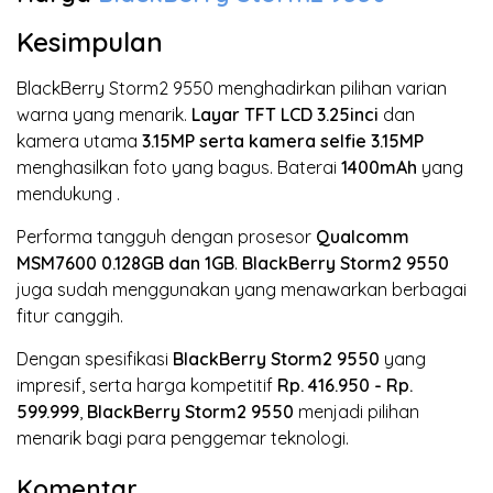
Kesimpulan
BlackBerry Storm2 9550 menghadirkan pilihan varian
warna yang menarik.
Layar TFT LCD
3.25inci
dan
kamera utama
3.15MP
serta kamera selfie 3.15MP
menghasilkan foto yang bagus. Baterai
1400mAh
yang
mendukung
.
Performa tangguh dengan prosesor
Qualcomm
MSM7600
0.128GB dan 1GB
.
BlackBerry Storm2 9550
juga sudah menggunakan
yang menawarkan berbagai
fitur canggih.
Dengan spesifikasi
BlackBerry Storm2 9550
yang
impresif, serta harga kompetitif
Rp. 416.950 - Rp.
599.999
,
BlackBerry Storm2 9550
menjadi pilihan
menarik bagi para penggemar teknologi.
Komentar