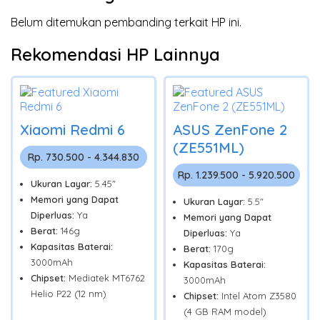
Belum ditemukan pembanding terkait HP ini.
Rekomendasi HP Lainnya
Xiaomi Redmi 6
ASUS ZenFone 2
(ZE551ML)
Rp. 730.500 - 4.344.830
Rp. 1.239.500 - 5.920.500
Ukuran Layar:
5.45"
Memori yang Dapat
Ukuran Layar:
5.5"
Diperluas:
Ya
Memori yang Dapat
Berat:
146g
Diperluas:
Ya
Kapasitas Baterai:
Berat:
170g
3000mAh
Kapasitas Baterai:
Chipset:
Mediatek MT6762
3000mAh
Helio P22 (12 nm)
Chipset:
Intel Atom Z3580
(4 GB RAM model)