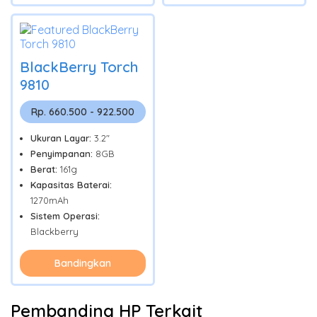
BlackBerry Torch
9810
Rp. 660.500 - 922.500
Ukuran Layar:
3.2"
Penyimpanan:
8GB
Berat:
161g
Kapasitas Baterai:
1270mAh
Sistem Operasi:
Blackberry
Bandingkan
Pembanding HP Terkait