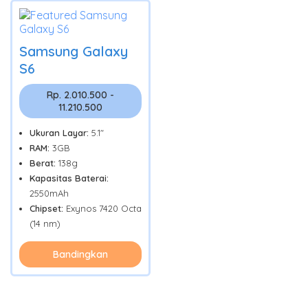
Samsung Galaxy
S6
Rp. 2.010.500 -
11.210.500
Ukuran Layar:
5.1"
RAM:
3GB
Berat:
138g
Kapasitas Baterai:
2550mAh
Chipset:
Exynos 7420 Octa
(14 nm)
Bandingkan