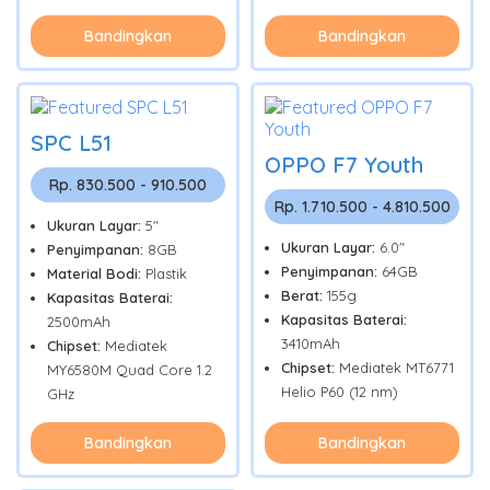
Bandingkan
Bandingkan
SPC L51
OPPO F7 Youth
Rp. 830.500 - 910.500
Rp. 1.710.500 - 4.810.500
Ukuran Layar:
5"
Ukuran Layar:
6.0"
Penyimpanan:
8GB
Penyimpanan:
64GB
Material Bodi:
Plastik
Berat:
155g
Kapasitas Baterai:
Kapasitas Baterai:
2500mAh
3410mAh
Chipset:
Mediatek
Chipset:
Mediatek MT6771
MY6580M Quad Core 1.2
Helio P60 (12 nm)
GHz
Bandingkan
Bandingkan