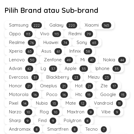
Pilih Brand atau Sub-brand
Samsung
Galaxy
Xiaomi
222
220
165
Oppo
Vivo
Redmi
113
113
79
Realme
Huawei
Sony
76
74
65
Xperia
Asus
Infinix
65
61
58
Lenovo
Zenfone
Mi
Nokia
50
49
47
44
Advan
Lg
Apple
Iphone
42
37
35
35
Evercoss
Blackberry
Meizu
31
23
23
Honor
Oneplus
Hot
Zte
21
21
21
17
Motorola
Poco
Htc
Google
16
16
15
15
Pixel
Nubia
Mate
Vandroid
14
13
12
11
Narzo
Rog
Maxtron
Vibe
10
10
9
9
Sharp
Find
Polytron
9
9
8
Andromax
Smartfren
Tecno
8
8
7