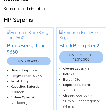
Komentar admin tutup.
HP Sejenis
BlackBerry Tour
BlackBerry Key2
9630
Rp. 8.510.500 -
12.510.500
Rp. 710.499 -
Ukuran Layar:
4.5"
Ukuran Layar:
2.4"
RAM:
6GB
Penyimpanan:
0.256GB
Berat:
168g
Berat:
130g
Kapasitas Baterai:
Kapasitas Baterai:
3500mAh
1400mAh
Chipset:
Qualcomm
Sistem Operasi:
SDM660 Snapdragon 660
Blackberry
(14 nm)