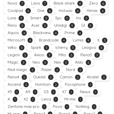
Nova
Lava
Black-shark
Zero
7
7
6
6
Coolpad
One
Hotwav
Himax
6
6
6
6
Luna
Smart
Spc
Iris
5
5
5
5
Reno
Acer
Umidigi
Gt
5
5
5
5
Aquos
Blackview
Prime
4
4
4
Microsoft
Brandcode
Lumia
X
4
4
4
3
Wiko
Spark
Icherry
Leagoo
3
3
3
3
Legion
Axioo
Mito
Reno5
3
3
3
3
Magic
Neo
Nex
Aldo
3
3
3
2
Red-magic
Razer
Nord
2
2
2
Reno4
Oukitel
Camon
Alcatel
2
2
2
2
Ascend
Homtom
Pocophone
2
2
1
X5
A9
G3
X7
Nexus
1
1
1
1
1
A
X2
Leica
Mi-mix
1
1
1
1
Zenfone-max-pro
Pova
Nothing
1
1
1
Mi-max
Reno3
Reno6
Reno2