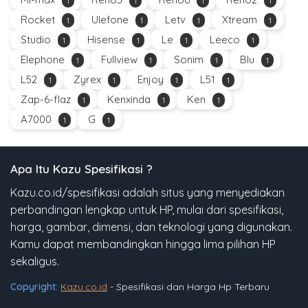
1
1
1
1
Rocket
Ulefone
Letv
Xtream
1
1
1
1
Studio
Hisense
Le
Leeco
1
1
1
1
Elephone
Fullview
Sonim
Blu
1
1
1
1
L52
Zyrex
Enjoy
L51
1
1
1
1
Zap-6-flaz
Kenxinda
Ken
1
1
1
A7000
G
1
1
Apa Itu Kazu Spesifikasi ?
Kazu.co.id/spesifikasi adalah situs yang menyediakan
perbandingan lengkap untuk HP, mulai dari spesifikasi,
harga, gambar, dimensi, dan teknologi yang digunakan.
Kamu dapat membandingkan hingga lima pilihan HP
sekaligus.
Copyright:
Kazu.co.id
- Spesifikasi dan Harga Hp Terbaru