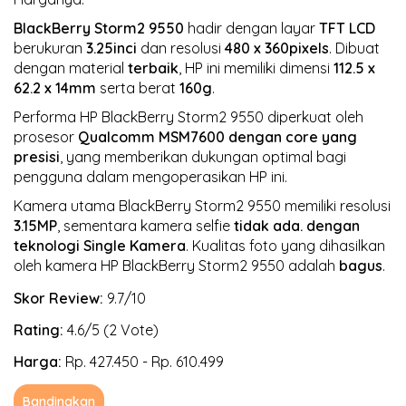
BlackBerry Storm2 9550
hadir dengan layar
TFT LCD
berukuran
3.25inci
dan resolusi
480 x 360pixels
. Dibuat
dengan material
terbaik
, HP ini memiliki dimensi
112.5 x
62.2 x 14mm
serta berat
160g
.
Performa HP BlackBerry Storm2 9550 diperkuat oleh
prosesor
Qualcomm MSM7600
dengan core yang
presisi
, yang memberikan dukungan optimal bagi
pengguna dalam mengoperasikan HP ini.
Kamera utama BlackBerry Storm2 9550 memiliki resolusi
3.15MP
, sementara kamera selfie
tidak ada.
dengan
teknologi Single Kamera
. Kualitas foto yang dihasilkan
oleh kamera HP BlackBerry Storm2 9550 adalah
bagus
.
Skor Review:
9.7/10
Rating:
4.6/5 (2 Vote)
Harga:
Rp. 427.450 - Rp. 610.499
Bandingkan