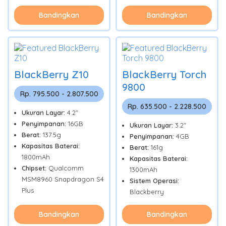
Bandingkan
Bandingkan
BlackBerry Z10
BlackBerry Torch
9800
Rp. 795.500 - 2.807.500
Rp. 635.500 - 2.228.500
Ukuran Layar:
4.2"
Penyimpanan:
16GB
Ukuran Layar:
3.2"
Berat:
137.5g
Penyimpanan:
4GB
Kapasitas Baterai:
Berat:
161g
1800mAh
Kapasitas Baterai:
Chipset:
Qualcomm
1300mAh
MSM8960 Snapdragon S4
Sistem Operasi:
Plus
Blackberry
Bandingkan
Bandingkan