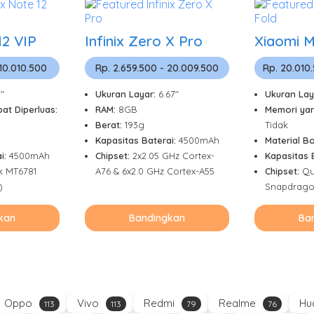
12 VIP
Infinix Zero X Pro
Xiaomi M
 10.010.500
Rp. 2.659.500 - 20.009.500
Rp. 20.010
7"
Ukuran Layar:
6.67"
Ukuran Lay
at Diperluas:
RAM:
8GB
Memori yan
Berat:
193g
Tidak
Kapasitas Baterai:
4500mAh
Material B
i:
4500mAh
Chipset:
2x2.05 GHz Cortex-
Kapasitas 
k MT6781
A76 & 6x2.0 GHz Cortex-A55
Chipset:
Qu
)
Snapdrago
kan
Bandingkan
Ba
Oppo
Vivo
Redmi
Realme
Hu
113
113
79
76