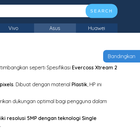
SEARCH
Vivo
Asus
Huawei
Bandingkan
timbangkan seperti Spesifikasi
Evercoss Xtream 2
pixels
. Dibuat dengan material
Plastik
, HP ini
rikan dukungan optimal bagi pengguna dalam
iki resolusi 5MP
dengan teknologi Single
s
.