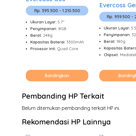
Evercoss Ge
Rp. 595.500 - 1.210.500
Rp. 959.500 - 
Ukuran Layar:
5.7"
Ukuran Layar:
5.
Penyimpanan:
8GB
Penyimpanan:
3
Berat:
248g
Berat:
180g
Kapasitas Baterai:
3300mAh
Kapasitas Batera
Prosesor Inti:
Quad Core
Chipset:
Mediate
Bandingkan
Banding
Pembanding HP Terkait
Belum ditemukan pembanding terkait HP ini.
Rekomendasi HP Lainnya