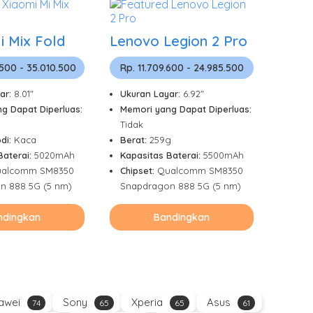
i Mix Fold
Lenovo Legion 2 Pro
.500 - 35.010.500
Rp. 11.709.600 - 24.985.500
ar:
8.01"
Ukuran Layar:
6.92"
g Dapat Diperluas:
Memori yang Dapat Diperluas:
Tidak
odi:
Kaca
Berat:
259g
Baterai:
5020mAh
Kapasitas Baterai:
5500mAh
alcomm SM8350
Chipset:
Qualcomm SM8350
n 888 5G (5 nm)
Snapdragon 888 5G (5 nm)
ndingkan
Bandingkan
awei
Sony
Xperia
Asus
74
65
65
61