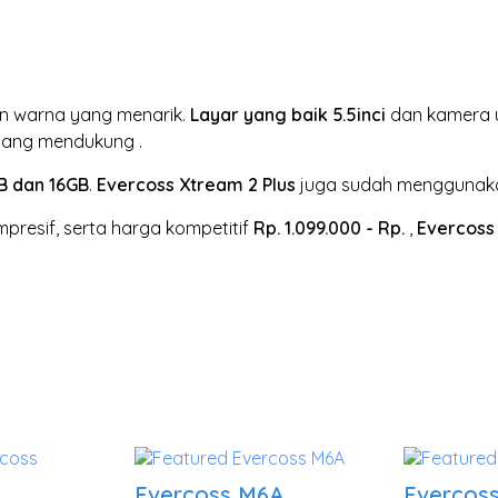
an warna yang menarik.
Layar yang baik
5.5inci
dan kamera
ang mendukung
.
B dan 16GB
.
Evercoss Xtream 2 Plus
juga sudah mengguna
presif, serta harga kompetitif
Rp. 1.099.000 - Rp.
,
Evercoss
Evercoss M6A
Evercos