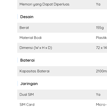
Memori yang Dapat Diperluas
Ya
Desain
Berat
155g
Material Bodi
Plastik
Dimensi (W x H x D)
72 x 1
Baterai
Kapasitas Baterai
2100m
Jaringan
Dual SIM
Ya
SIM Card
Micro-