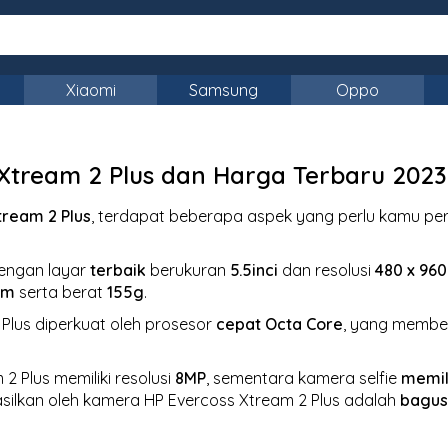
Xiaomi
Samsung
Oppo
s Xtream 2 Plus dan Harga Terbaru 2023
tream 2 Plus
, terdapat beberapa aspek yang perlu kamu per
engan layar
terbaik
berukuran
5.5inci
dan resolusi
480 x 960
mm
serta berat
155g
.
Plus diperkuat oleh prosesor
cepat
Octa Core
, yang membe
 Plus memiliki resolusi
8MP
, sementara kamera selfie
memil
hasilkan oleh kamera HP Evercoss Xtream 2 Plus adalah
bagu