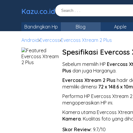
Kazu.co.id
Bandingkan Hp
Blog
Apple
Android
›
Evercoss
›
Evercoss Xtream 2 Plus
Spesifikasi Evercos
Sebelum memilih HP
Evercoss X
Plus
dan juga Harganya.
Evercoss Xtream 2 Plus
hadir d
memiliki dimensi
72 x 148.6 x 10
Performa HP Evercoss Xtream 2 
mengoperasikan HP ini.
Kamera utama Evercoss Xtream 2
Kamera
. Kualitas foto yang di
Skor Review:
9.7/10