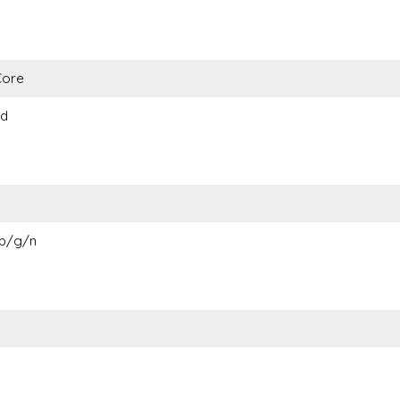
Core
id
 b/g/n