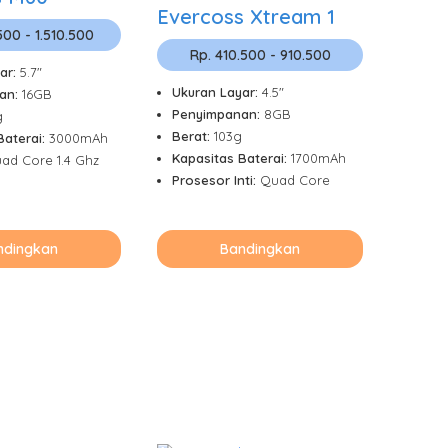
Evercoss Xtream 1
500 - 1.510.500
Rp. 410.500 - 910.500
ar:
5.7"
Ukuran Layar:
4.5"
an:
16GB
Penyimpanan:
8GB
g
Berat:
103g
Baterai:
3000mAh
Kapasitas Baterai:
1700mAh
ad Core 1.4 Ghz
Prosesor Inti:
Quad Core
ndingkan
Bandingkan