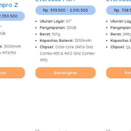
npro Z
Rp. 939.500 - 2.010.500
Rp. 708.
2.350.500
Ukuran Layar:
6.1"
Ukuran Lay
5"
Penyimpanan:
32GB
Penyimpan
2GB
Berat:
107g
Berat:
248
Kapasitas Baterai:
3200mAh
Kapasitas 
i:
3000mAh
Chipset:
Octa-core (4x1.6 GHz
Chipset:
Qu
k MT6750
Cortex-A55 & 4x1.2 GHz Cortex-
A55)
kan
Bandingkan
Ba