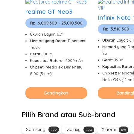
realme GT Neo3
Infinix Note 
Rp. 6.009.500 - 23.010.500
Rp. 3.510.500 -
Ukuran Layar:
6.7"
Ukuran Layar:
6.
Memori yang Dapat Diperluas:
Memori yang Dap
Tidak
Ya
Berat:
188 g
Berat:
198g
Kapasitas Baterai:
5000mAh
Kapasitas Batera
Chipset:
MediaTek Dimensity
Chipset:
Mediate
8100 (5 nm)
Helio G96 (12 nm
Bandingkan
Banding
Pilih Brand atau Sub-brand
Samsung
Galaxy
Xiaomi
222
220
165