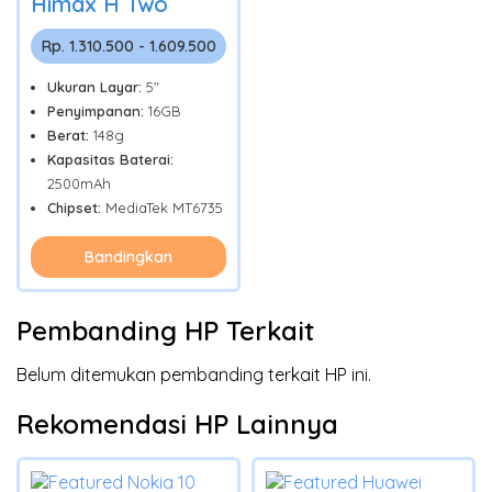
Himax H Two
Rp. 1.310.500 - 1.609.500
Ukuran Layar:
5"
Penyimpanan:
16GB
Berat:
148g
Kapasitas Baterai:
2500mAh
Chipset:
MediaTek MT6735
Bandingkan
Pembanding HP Terkait
Belum ditemukan pembanding terkait HP ini.
Rekomendasi HP Lainnya