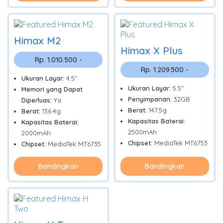
Himax M2
Himax X Plus
Rp. 1.010.500 -
Rp. 1.209.500 -
Ukuran Layar:
4.5"
Ukuran Layar:
5.5"
Memori yang Dapat
Penyimpanan:
32GB
Diperluas:
Ya
Berat:
147.5g
Berat:
136.4g
Kapasitas Baterai:
Kapasitas Baterai:
2500mAh
2000mAh
Chipset:
MediaTek MT6753
Chipset:
MediaTek MT6735
Bandingkan
Bandingkan