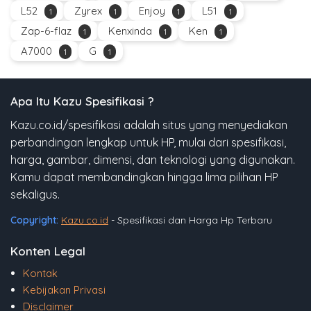
L52
Zyrex
Enjoy
L51
1
1
1
1
Zap-6-flaz
Kenxinda
Ken
1
1
1
A7000
G
1
1
Apa Itu Kazu Spesifikasi ?
Kazu.co.id/spesifikasi adalah situs yang menyediakan
perbandingan lengkap untuk HP, mulai dari spesifikasi,
harga, gambar, dimensi, dan teknologi yang digunakan.
Kamu dapat membandingkan hingga lima pilihan HP
sekaligus.
Copyright:
Kazu.co.id
- Spesifikasi dan Harga Hp Terbaru
Konten Legal
Kontak
Kebijakan Privasi
Disclaimer