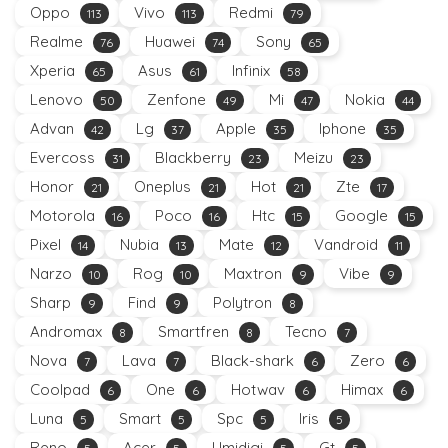
Oppo
Vivo
Redmi
113
113
79
Realme
Huawei
Sony
76
74
65
Xperia
Asus
Infinix
65
61
58
Lenovo
Zenfone
Mi
Nokia
50
49
47
44
Advan
Lg
Apple
Iphone
42
37
35
35
Evercoss
Blackberry
Meizu
31
23
23
Honor
Oneplus
Hot
Zte
21
21
21
17
Motorola
Poco
Htc
Google
16
16
15
15
Pixel
Nubia
Mate
Vandroid
14
13
12
11
Narzo
Rog
Maxtron
Vibe
10
10
9
9
Sharp
Find
Polytron
9
9
8
Andromax
Smartfren
Tecno
8
8
7
Nova
Lava
Black-shark
Zero
7
7
6
6
Coolpad
One
Hotwav
Himax
6
6
6
6
Luna
Smart
Spc
Iris
5
5
5
5
Reno
Acer
Umidigi
Gt