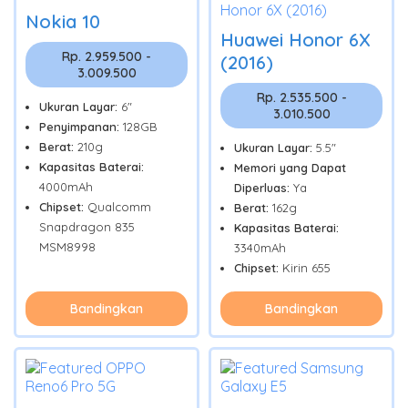
Nokia 10
Huawei Honor 6X
Rp. 2.959.500 -
(2016)
3.009.500
Rp. 2.535.500 -
Ukuran Layar:
6"
3.010.500
Penyimpanan:
128GB
Berat:
210g
Ukuran Layar:
5.5"
Kapasitas Baterai:
Memori yang Dapat
4000mAh
Diperluas:
Ya
Chipset:
Qualcomm
Berat:
162g
Snapdragon 835
Kapasitas Baterai:
MSM8998
3340mAh
Chipset:
Kirin 655
Bandingkan
Bandingkan