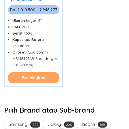
Rp. 2.010.500 - 2.948.277
Ukuran Layar:
5"
RAM:
2GB
Berat:
160g
Kapasitas Baterai:
2600mAh
Chipset:
Qualcomm
MSM8974AB Snapdragon
801 (28 nm)
Bandingkan
Pilih Brand atau Sub-brand
Samsung
Galaxy
Xiaomi
222
220
165