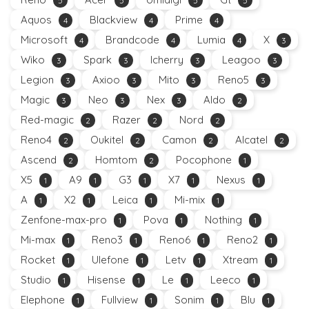
5
5
5
5
Aquos
Blackview
Prime
4
4
4
Microsoft
Brandcode
Lumia
X
4
4
4
3
Wiko
Spark
Icherry
Leagoo
3
3
3
3
Legion
Axioo
Mito
Reno5
3
3
3
3
Magic
Neo
Nex
Aldo
3
3
3
2
Red-magic
Razer
Nord
2
2
2
Reno4
Oukitel
Camon
Alcatel
2
2
2
2
Ascend
Homtom
Pocophone
2
2
1
X5
A9
G3
X7
Nexus
1
1
1
1
1
A
X2
Leica
Mi-mix
1
1
1
1
Zenfone-max-pro
Pova
Nothing
1
1
1
Mi-max
Reno3
Reno6
Reno2
1
1
1
1
Rocket
Ulefone
Letv
Xtream
1
1
1
1
Studio
Hisense
Le
Leeco
1
1
1
1
Elephone
Fullview
Sonim
Blu
1
1
1
1