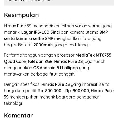
Kesimpulan
Himax Pure 3S menghadirkan pilihan varian warna yang
menarik.
Layar IPS-LCD
5inci
dan kamera utama
8MP
serta kamera selfie 8MP
menghasilkan foto yang
bagus. Baterai
2000mAh
yang mendukung
.
Performa tangguh dengan prosesor
MediaTek MT6735
Quad Core
,
1GB dan 8GB
.
Himax Pure 3S
juga sudah
menggunakan
OS Android 5.1 Lollipop
yang
menawarkan berbagai fitur canggih.
Dengan spesifikasi
Himax Pure 3S
yang impresif, serta
harga kompetitif
Rp. 800.000 - Rp. 900.000
,
Himax Pure
3S
menjadi pilihan menarik bagi para penggemar
teknologi.
Komentar