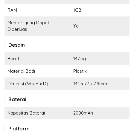
RAM
1GB
Memori yang Dapat
Ya
Diperluas
Desain
Berat
147.5g
Material Bodi
Plastik
Dimensi (W x H x D)
144 x 77 x 7.9mm
Baterai
Kapasitas Baterai
2000mAh
Platform