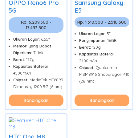
OPPO Reno6 Pro
Samsung Galaxy
5G
E5
Rp. 6.209.500 -
Rp. 1.310.500 - 2.510.500
17.433.500
Ukuran Layar:
5"
Ukuran Layar:
6.55"
Penyimpanan:
16GB
Memori yang Dapat
Berat:
120g
Diperluas:
Tidak
Kapasitas Baterai:
Berat:
177g
2400mAh
Kapasitas Baterai:
Chipset:
Qualcomm
4500mAh
MSM8916 Snapdragon 410
Chipset:
MediaTek MT6893
(28 nm)
Dimensity 1200 5G (6 nm)
Bandingkan
Bandingkan
HTC One M8