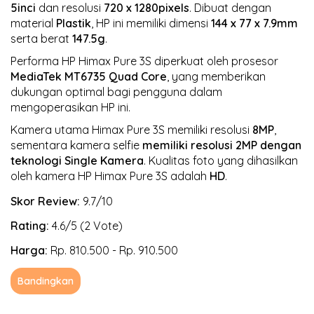
5inci
dan resolusi
720 x 1280pixels
. Dibuat dengan
material
Plastik
, HP ini memiliki dimensi
144 x 77 x 7.9mm
serta berat
147.5g
.
Performa HP Himax Pure 3S diperkuat oleh prosesor
MediaTek MT6735
Quad Core
, yang memberikan
dukungan optimal bagi pengguna dalam
mengoperasikan HP ini.
Kamera utama Himax Pure 3S memiliki resolusi
8MP
,
sementara kamera selfie
memiliki resolusi 2MP
dengan
teknologi Single Kamera
. Kualitas foto yang dihasilkan
oleh kamera HP Himax Pure 3S adalah
HD
.
Skor Review:
9.7/10
Rating:
4.6/5 (2 Vote)
Harga:
Rp. 810.500 - Rp. 910.500
Bandingkan