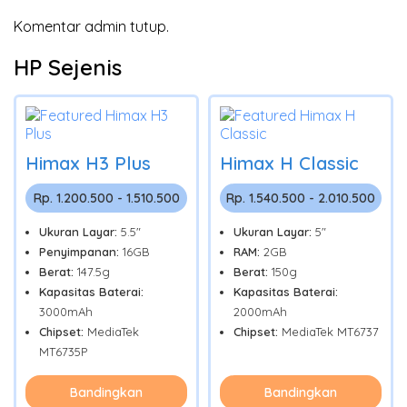
Komentar admin tutup.
HP Sejenis
Himax H3 Plus
Himax H Classic
Rp. 1.200.500 - 1.510.500
Rp. 1.540.500 - 2.010.500
Ukuran Layar:
5.5"
Ukuran Layar:
5"
Penyimpanan:
16GB
RAM:
2GB
Berat:
147.5g
Berat:
150g
Kapasitas Baterai:
Kapasitas Baterai:
3000mAh
2000mAh
Chipset:
MediaTek
Chipset:
MediaTek MT6737
MT6735P
Bandingkan
Bandingkan