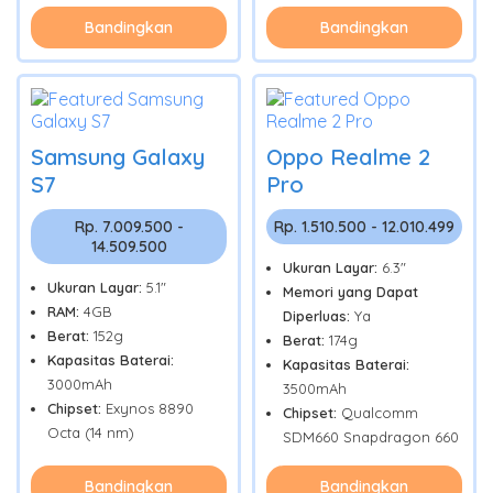
Bandingkan
Bandingkan
Samsung Galaxy
Oppo Realme 2
S7
Pro
Rp. 7.009.500 -
Rp. 1.510.500 - 12.010.499
14.509.500
Ukuran Layar:
6.3"
Ukuran Layar:
5.1"
Memori yang Dapat
RAM:
4GB
Diperluas:
Ya
Berat:
152g
Berat:
174g
Kapasitas Baterai:
Kapasitas Baterai:
3000mAh
3500mAh
Chipset:
Exynos 8890
Chipset:
Qualcomm
Octa (14 nm)
SDM660 Snapdragon 660
Bandingkan
Bandingkan