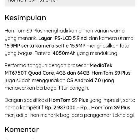
Kesimpulan
HomTom S9 Plus menghadirkan pilihan varian warna
yang menarik.
Layar IPS-LCD
5.9inci
dan kamera utama
15.9MP
serta kamera selfie 15.9MP
menghasilkan foto
yang bagus. Baterai
4050mAh
yang mendukung
.
Performa tangguh dengan prosesor
MediaTek
MT6750T
Quad Core
,
4GB dan 64GB
.
HomTom S9 Plus
juga sudah menggunakan
OS Android 7.0
yang
menawarkan berbagai fitur canggih.
Dengan spesifikasi
HomTom S9 Plus
yang impresif, serta
harga kompetitif
Rp. 2.987.000 - Rp.
,
HomTom S9 Plus
menjadi pilihan menarik bagi para penggemar teknologi.
Komentar