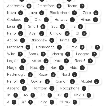
Andromax
Smartfren
Tecno
8
8
7
Nova
Lava
Black-shark
Zero
7
7
6
6
Coolpad
One
Hotwav
Himax
6
6
6
6
Luna
Smart
Spc
Iris
5
5
5
5
Reno
Acer
Umidigi
Gt
5
5
5
5
Aquos
Blackview
Prime
4
4
4
Microsoft
Brandcode
Lumia
X
4
4
4
3
Wiko
Spark
Icherry
Leagoo
3
3
3
3
Legion
Axioo
Mito
Reno5
3
3
3
3
Magic
Neo
Nex
Aldo
3
3
3
2
Red-magic
Razer
Nord
2
2
2
Reno4
Oukitel
Camon
Alcatel
2
2
2
2
Ascend
Homtom
Pocophone
2
2
1
X5
A9
G3
X7
Nexus
1
1
1
1
1
A
X2
Leica
Mi-mix
1
1
1
1