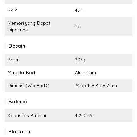
RAM
4GB
Memori yang Dapat
Ya
Diperluas
Desain
Berat
207g
Material Bodi
Aluminium
Dimensi (W x H x D)
74.5 x 158.8 x 8.2mm
Baterai
Kapasitas Baterai
4050mAh
Platform