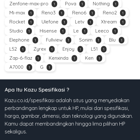
Zenfone-max-pro
Pova
Nothing
1
1
1
Mi-max
Reno3
Reno6
Reno2
1
1
1
1
Rocket
Ulefone
Letv
Xtream
1
1
1
1
Studio
Hisense
Le
Leeco
1
1
1
1
Elephone
Fullview
Sonim
Blu
1
1
1
1
L52
Zyrex
Enjoy
L51
1
1
1
1
Zap-6-flaz
Kenxinda
Ken
1
1
1
A7000
G
1
1
Apa Itu Kazu Spesifikasi ?
Kazu.co.id/spesifikasi adalah situs yang menyediakan
perbandingan lengkap untuk HP, mulai dari spesifikasi,
harga, gambar, dimensi, dan teknologi yang digunakan.
Kamu dapat membandingkan hingga lima pilihan HP
sekaligus.