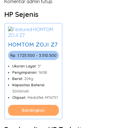
Komentar admin tutup.
HP Sejenis
HOMTOM ZOJI Z7
Rp. 1.725.500 - 3.510.500
Ukuran Layar:
5"
Penyimpanan:
16GB
Berat:
204g
Kapasitas Baterai:
3000mAh
Chipset:
MediaTek MT6737
Bandingkan