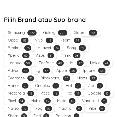
Pilih Brand atau Sub-brand
Samsung
Galaxy
Xiaomi
222
220
165
Oppo
Vivo
Redmi
113
113
79
Realme
Huawei
Sony
76
74
65
Xperia
Asus
Infinix
65
61
58
Lenovo
Zenfone
Mi
Nokia
50
49
47
44
Advan
Lg
Apple
Iphone
42
37
35
35
Evercoss
Blackberry
Meizu
31
23
23
Honor
Oneplus
Hot
Zte
21
21
21
17
Motorola
Poco
Htc
Google
16
16
15
15
Pixel
Nubia
Mate
Vandroid
14
13
12
11
Narzo
Rog
Maxtron
Vibe
10
10
9
9
Sharp
Find
Polytron
9
9
8