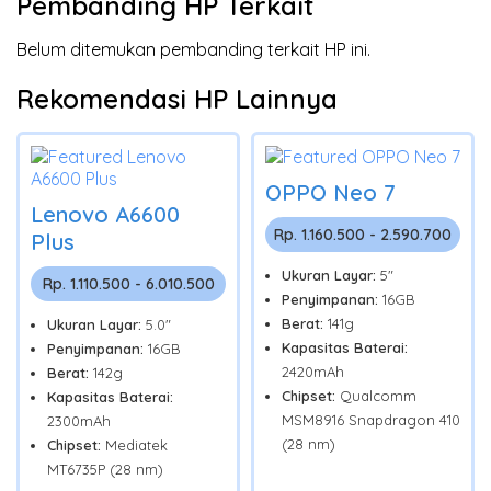
Pembanding HP Terkait
Belum ditemukan pembanding terkait HP ini.
Rekomendasi HP Lainnya
OPPO Neo 7
Lenovo A6600
Rp. 1.160.500 - 2.590.700
Plus
Ukuran Layar:
5"
Rp. 1.110.500 - 6.010.500
Penyimpanan:
16GB
Berat:
141g
Ukuran Layar:
5.0"
Kapasitas Baterai:
Penyimpanan:
16GB
2420mAh
Berat:
142g
Chipset:
Qualcomm
Kapasitas Baterai:
MSM8916 Snapdragon 410
2300mAh
(28 nm)
Chipset:
Mediatek
MT6735P (28 nm)