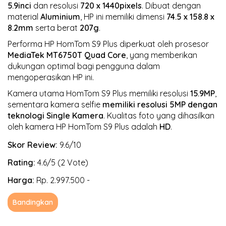
5.9inci
dan resolusi
720 x 1440pixels
. Dibuat dengan
material
Aluminium
, HP ini memiliki dimensi
74.5 x 158.8 x
8.2mm
serta berat
207g
.
Performa HP HomTom S9 Plus diperkuat oleh prosesor
MediaTek MT6750T
Quad Core
, yang memberikan
dukungan optimal bagi pengguna dalam
mengoperasikan HP ini.
Kamera utama HomTom S9 Plus memiliki resolusi
15.9MP
,
sementara kamera selfie
memiliki resolusi 5MP
dengan
teknologi Single Kamera
. Kualitas foto yang dihasilkan
oleh kamera HP HomTom S9 Plus adalah
HD
.
Skor Review:
9.6/10
Rating:
4.6/5 (2 Vote)
Harga:
Rp. 2.997.500 -
Bandingkan