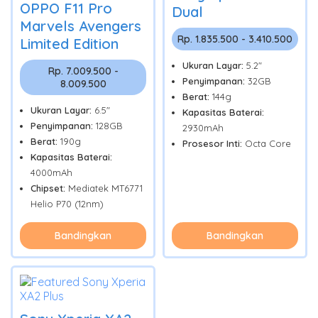
OPPO F11 Pro
Dual
Marvels Avengers
Rp. 1.835.500 - 3.410.500
Limited Edition
Ukuran Layar:
5.2"
Rp. 7.009.500 -
Penyimpanan:
32GB
8.009.500
Berat:
144g
Ukuran Layar:
6.5"
Kapasitas Baterai:
Penyimpanan:
128GB
2930mAh
Berat:
190g
Prosesor Inti:
Octa Core
Kapasitas Baterai:
4000mAh
Chipset:
Mediatek MT6771
Helio P70 (12nm)
Bandingkan
Bandingkan