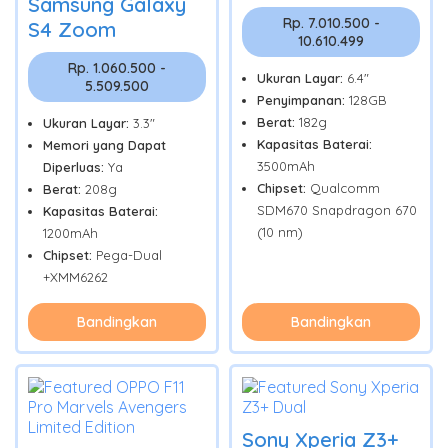
Samsung Galaxy
Rp. 7.010.500 -
S4 Zoom
10.610.499
Rp. 1.060.500 -
Ukuran Layar:
6.4"
5.509.500
Penyimpanan:
128GB
Berat:
182g
Ukuran Layar:
3.3"
Kapasitas Baterai:
Memori yang Dapat
3500mAh
Diperluas:
Ya
Chipset:
Qualcomm
Berat:
208g
SDM670 Snapdragon 670
Kapasitas Baterai:
(10 nm)
1200mAh
Chipset:
Pega-Dual
+XMM6262
Bandingkan
Bandingkan
Sony Xperia Z3+