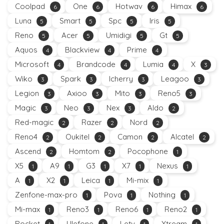
Coolpad
One
Hotwav
Himax
6
6
6
6
Luna
Smart
Spc
Iris
5
5
5
5
Reno
Acer
Umidigi
Gt
5
5
5
5
Aquos
Blackview
Prime
4
4
4
Microsoft
Brandcode
Lumia
X
4
4
4
3
Wiko
Spark
Icherry
Leagoo
3
3
3
3
Legion
Axioo
Mito
Reno5
3
3
3
3
Magic
Neo
Nex
Aldo
3
3
3
2
Red-magic
Razer
Nord
2
2
2
Reno4
Oukitel
Camon
Alcatel
2
2
2
2
Ascend
Homtom
Pocophone
2
2
1
X5
A9
G3
X7
Nexus
1
1
1
1
1
A
X2
Leica
Mi-mix
1
1
1
1
Zenfone-max-pro
Pova
Nothing
1
1
1
Mi-max
Reno3
Reno6
Reno2
1
1
1
1
Rocket
Ulefone
Letv
Xtream