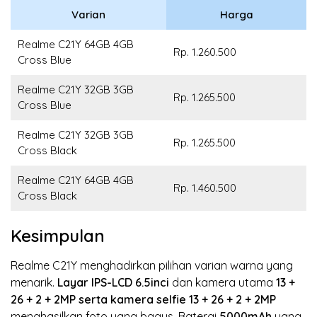
Varian
Harga
Realme C21Y 64GB 4GB
Rp. 1.260.500
Cross Blue
Realme C21Y 32GB 3GB
Rp. 1.265.500
Cross Blue
Realme C21Y 32GB 3GB
Rp. 1.265.500
Cross Black
Realme C21Y 64GB 4GB
Rp. 1.460.500
Cross Black
Kesimpulan
Realme C21Y menghadirkan pilihan varian warna yang
menarik.
Layar IPS-LCD
6.5inci
dan kamera utama
13 +
26 + 2 + 2MP
serta kamera selfie 13 + 26 + 2 + 2MP
menghasilkan foto yang bagus. Baterai
5000mAh
yang