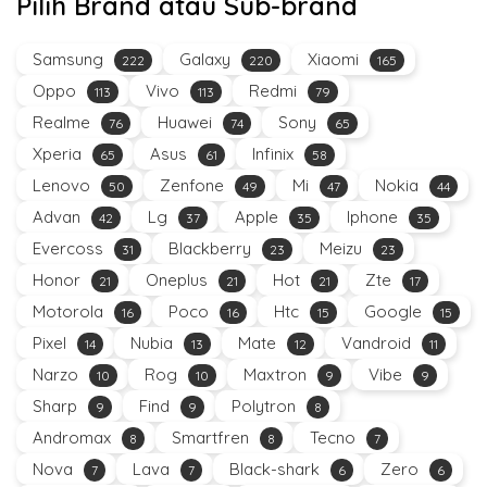
Pilih Brand atau Sub-brand
Samsung
Galaxy
Xiaomi
222
220
165
Oppo
Vivo
Redmi
113
113
79
Realme
Huawei
Sony
76
74
65
Xperia
Asus
Infinix
65
61
58
Lenovo
Zenfone
Mi
Nokia
50
49
47
44
Advan
Lg
Apple
Iphone
42
37
35
35
Evercoss
Blackberry
Meizu
31
23
23
Honor
Oneplus
Hot
Zte
21
21
21
17
Motorola
Poco
Htc
Google
16
16
15
15
Pixel
Nubia
Mate
Vandroid
14
13
12
11
Narzo
Rog
Maxtron
Vibe
10
10
9
9
Sharp
Find
Polytron
9
9
8
Andromax
Smartfren
Tecno
8
8
7
Nova
Lava
Black-shark
Zero
7
7
6
6