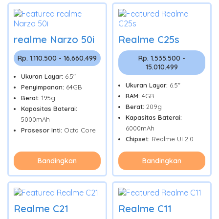
realme Narzo 50i
Realme C25s
Rp. 1.110.500 - 16.660.499
Rp. 1.535.500 -
15.010.499
Ukuran Layar:
6.5"
Ukuran Layar:
6.5"
Penyimpanan:
64GB
RAM:
4GB
Berat:
195g
Berat:
209g
Kapasitas Baterai:
Kapasitas Baterai:
5000mAh
6000mAh
Prosesor Inti:
Octa Core
Chipset:
Realme UI 2.0
Bandingkan
Bandingkan
Realme C21
Realme C11