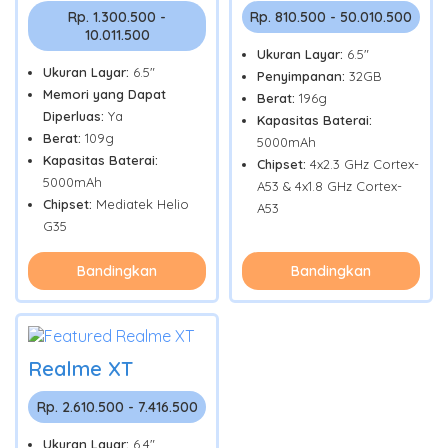
Rp. 1.300.500 -
Rp. 810.500 - 50.010.500
10.011.500
Ukuran Layar:
6.5"
Ukuran Layar:
6.5"
Penyimpanan:
32GB
Memori yang Dapat
Berat:
196g
Diperluas:
Ya
Kapasitas Baterai:
Berat:
109g
5000mAh
Kapasitas Baterai:
Chipset:
4x2.3 GHz Cortex-
5000mAh
A53 & 4x1.8 GHz Cortex-
Chipset:
Mediatek Helio
A53
G35
Bandingkan
Bandingkan
Realme XT
Rp. 2.610.500 - 7.416.500
Ukuran Layar:
6.4"