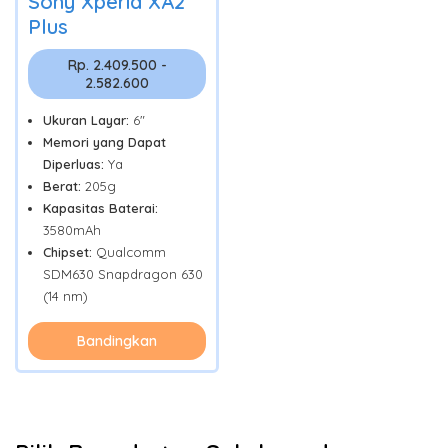
Sony Xperia XA2
Plus
Rp. 2.409.500 -
2.582.600
Ukuran Layar:
6"
Memori yang Dapat
Diperluas:
Ya
Berat:
205g
Kapasitas Baterai:
3580mAh
Chipset:
Qualcomm
SDM630 Snapdragon 630
(14 nm)
Bandingkan