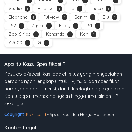
1
1
1
1
Studio
Hisense
Le
Leeco
1
1
1
1
Elephone
Fullview
Sonim
Blu
1
1
1
1
L52
Zyrex
Enjoy
L51
1
1
1
1
Zap-6-flaz
Kenxinda
Ken
1
1
1
A7000
G
1
1
Apa Itu Kazu Spesifikasi ?
Kazu.co.id/spesifikasi adalah situs yang menyediakan
perbandingan lengkap untuk HP, mulai dari spesifikasi,
harga, gambar, dimensi, dan teknologi yang digunakan.
Kamu dapat membandingkan hingga lima pilihan HP
sekaligus.
Copyright:
Kazu.co.id
- Spesifikasi dan Harga Hp Terbaru
Konten Legal