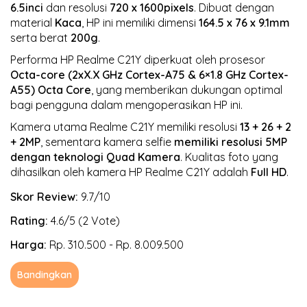
6.5inci
dan resolusi
720 x 1600pixels
. Dibuat dengan
material
Kaca
, HP ini memiliki dimensi
164.5 x 76 x 9.1mm
serta berat
200g
.
Performa HP Realme C21Y diperkuat oleh prosesor
Octa-core (2xX.X GHz Cortex-A75 & 6×1.8 GHz Cortex-
A55)
Octa Core
, yang memberikan dukungan optimal
bagi pengguna dalam mengoperasikan HP ini.
Kamera utama Realme C21Y memiliki resolusi
13 + 26 + 2
+ 2MP
, sementara kamera selfie
memiliki resolusi 5MP
dengan teknologi Quad Kamera
. Kualitas foto yang
dihasilkan oleh kamera HP Realme C21Y adalah
Full HD
.
Skor Review:
9.7/10
Rating:
4.6/5 (2 Vote)
Harga:
Rp. 310.500 - Rp. 8.009.500
Bandingkan