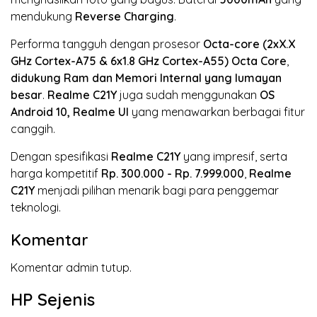
mendukung
Reverse Charging
.
Performa tangguh dengan prosesor
Octa-core (2xX.X
GHz Cortex-A75 & 6x1.8 GHz Cortex-A55)
Octa Core
,
didukung Ram dan Memori Internal yang lumayan
besar
.
Realme C21Y
juga sudah menggunakan
OS
Android 10, Realme UI
yang menawarkan berbagai fitur
canggih.
Dengan spesifikasi
Realme C21Y
yang impresif, serta
harga kompetitif
Rp. 300.000 - Rp. 7.999.000
,
Realme
C21Y
menjadi pilihan menarik bagi para penggemar
teknologi.
Komentar
Komentar admin tutup.
HP Sejenis