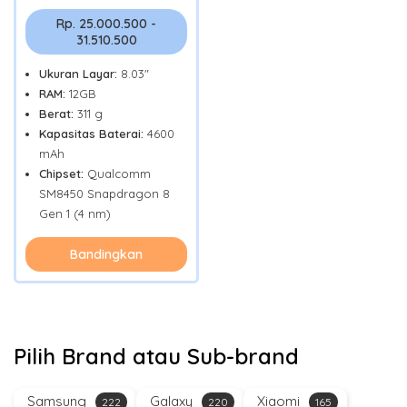
Rp. 25.000.500 -
31.510.500
Ukuran Layar:
8.03"
RAM:
12GB
Berat:
311 g
Kapasitas Baterai:
4600
mAh
Chipset:
Qualcomm
SM8450 Snapdragon 8
Gen 1 (4 nm)
Bandingkan
Pilih Brand atau Sub-brand
Samsung
Galaxy
Xiaomi
222
220
165