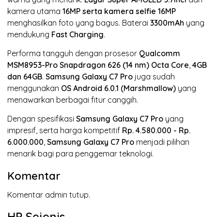
kamera utama
16MP
serta kamera selfie 16MP
menghasilkan foto yang bagus. Baterai
3300mAh
yang
mendukung
Fast Charging
.
Performa tangguh dengan prosesor
Qualcomm
MSM8953-Pro Snapdragon 626 (14 nm)
Octa Core
,
4GB
dan 64GB
.
Samsung Galaxy C7 Pro
juga sudah
menggunakan
OS Android 6.0.1 (Marshmallow)
yang
menawarkan berbagai fitur canggih.
Dengan spesifikasi
Samsung Galaxy C7 Pro
yang
impresif, serta harga kompetitif
Rp. 4.580.000 - Rp.
6.000.000
,
Samsung Galaxy C7 Pro
menjadi pilihan
menarik bagi para penggemar teknologi.
Komentar
Komentar admin tutup.
HP Sejenis