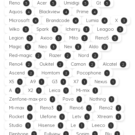
Reno
Acer
Umidigi
Gt
5
5
5
5
Aquos
Blackview
Prime
4
4
4
Microsoft
Brandcode
Lumia
X
4
4
4
3
Wiko
Spark
Icherry
Leagoo
3
3
3
3
Legion
Axioo
Mito
Reno5
3
3
3
3
Magic
Neo
Nex
Aldo
3
3
3
2
Red-magic
Razer
Nord
2
2
2
Reno4
Oukitel
Camon
Alcatel
2
2
2
2
Ascend
Homtom
Pocophone
2
2
1
X5
A9
G3
X7
Nexus
1
1
1
1
1
A
X2
Leica
Mi-mix
1
1
1
1
Zenfone-max-pro
Pova
Nothing
1
1
1
Mi-max
Reno3
Reno6
Reno2
1
1
1
1
Rocket
Ulefone
Letv
Xtream
1
1
1
1
Studio
Hisense
Le
Leeco
1
1
1
1
Elephone
Fullview
Sonim
Blu
1
1
1
1