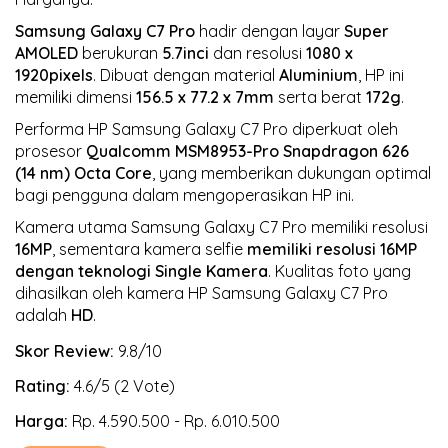
Samsung Galaxy C7 Pro
hadir dengan layar
Super
AMOLED
berukuran
5.7inci
dan resolusi
1080 x
1920pixels
. Dibuat dengan material
Aluminium
, HP ini
memiliki dimensi
156.5 x 77.2 x 7mm
serta berat
172g
.
Performa HP Samsung Galaxy C7 Pro diperkuat oleh
prosesor
Qualcomm MSM8953-Pro Snapdragon 626
(14 nm)
Octa Core
, yang memberikan dukungan optimal
bagi pengguna dalam mengoperasikan HP ini.
Kamera utama Samsung Galaxy C7 Pro memiliki resolusi
16MP
, sementara kamera selfie
memiliki resolusi 16MP
dengan teknologi Single Kamera
. Kualitas foto yang
dihasilkan oleh kamera HP Samsung Galaxy C7 Pro
adalah
HD
.
Skor Review:
9.8/10
Rating:
4.6/5 (2 Vote)
Harga:
Rp. 4.590.500 - Rp. 6.010.500