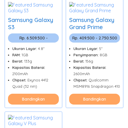
Samsung Galaxy
Samsung Galaxy
S3
Grand Prime
Rp. 6.509.500 -
Rp. 409.500 - 2.750.500
Ukuran Layar:
4.8"
Ukuran Layar:
5"
RAM:
1GB
Penyimpanan:
8GB
Berat:
133g
Berat:
156g
Kapasitas Baterai:
Kapasitas Baterai:
2100mAh
2600mAh
Chipset:
Exynos 4412
Chipset:
Qualcomm
Quad (32 nm)
MSM8916 Snapdragon 410
Bandingkan
Bandingkan