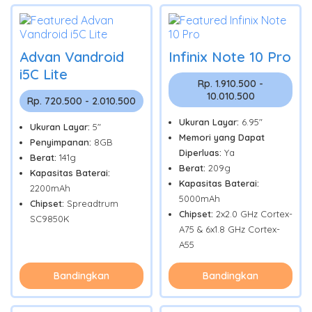
Advan Vandroid
Infinix Note 10 Pro
i5C Lite
Rp. 1.910.500 -
10.010.500
Rp. 720.500 - 2.010.500
Ukuran Layar:
6.95"
Ukuran Layar:
5"
Memori yang Dapat
Penyimpanan:
8GB
Diperluas:
Ya
Berat:
141g
Berat:
209g
Kapasitas Baterai:
Kapasitas Baterai:
2200mAh
5000mAh
Chipset:
Spreadtrum
Chipset:
2x2.0 GHz Cortex-
SC9850K
A75 & 6x1.8 GHz Cortex-
A55
Bandingkan
Bandingkan