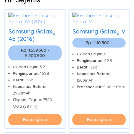
Samsung Galaxy
Samsung Galaxy V
A5 (2016)
Rp. 1.110.500 -
Rp. 1.559.500 -
Ukuran Layar:
4"
5.900.500
Penyimpanan:
4GB
Ukuran Layar:
5.2"
Berat:
123g
Penyimpanan:
16GB
Kapasitas Baterai:
Berat:
155g
1500mAh
Kapasitas Baterai:
Prosesor Inti:
Single Core
2900mAh
Chipset:
Exynos 7580
Octa (28 nm)
Bandingkan
Bandingkan