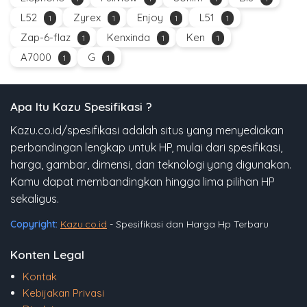
L52
Zyrex
Enjoy
L51
1
1
1
1
Zap-6-flaz
Kenxinda
Ken
1
1
1
A7000
G
1
1
Apa Itu Kazu Spesifikasi ?
Kazu.co.id/spesifikasi adalah situs yang menyediakan
perbandingan lengkap untuk HP, mulai dari spesifikasi,
harga, gambar, dimensi, dan teknologi yang digunakan.
Kamu dapat membandingkan hingga lima pilihan HP
sekaligus.
Copyright:
Kazu.co.id
- Spesifikasi dan Harga Hp Terbaru
Konten Legal
Kontak
Kebijakan Privasi