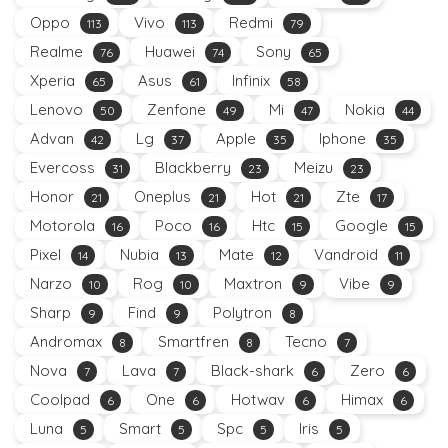
Oppo
Vivo
Redmi
113
113
79
Realme
Huawei
Sony
76
74
65
Xperia
Asus
Infinix
65
61
58
Lenovo
Zenfone
Mi
Nokia
50
49
47
44
Advan
Lg
Apple
Iphone
42
37
35
35
Evercoss
Blackberry
Meizu
31
23
23
Honor
Oneplus
Hot
Zte
21
21
21
17
Motorola
Poco
Htc
Google
16
16
15
15
Pixel
Nubia
Mate
Vandroid
14
13
12
11
Narzo
Rog
Maxtron
Vibe
10
10
9
9
Sharp
Find
Polytron
9
9
8
Andromax
Smartfren
Tecno
8
8
7
Nova
Lava
Black-shark
Zero
7
7
6
6
Coolpad
One
Hotwav
Himax
6
6
6
6
Luna
Smart
Spc
Iris
5
5
5
5