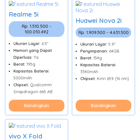
Realme 5i
Huawei Nova 2i
Rp. 1.510.500 -
100.010.492
Rp. 1.909.500 - 4.631.500
Ukuran Layar:
6.5"
Ukuran Layar:
5.9"
Memori yang Dapat
Penyimpanan:
64GB
Diperluas:
Ya
Berat:
154g
Berat:
195g
Kapasitas Baterai:
Kapasitas Baterai:
3340mAh
5000mAh
Chipset:
Kirin 659 (16 nm)
Chipset:
Qualcomm
Snapdragon 665 AIE
Bandingkan
Bandingkan
vivo X Fold