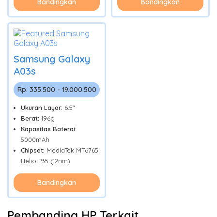
Bandingkan
Bandingkan
Samsung Galaxy
A03s
Rp. 335.500 - 19.000.500
Ukuran Layar:
6.5"
Berat:
196g
Kapasitas Baterai:
5000mAh
Chipset:
MediaTek MT6765
Helio P35 (12nm)
Bandingkan
Pembanding HP Terkait