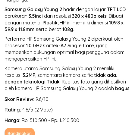
Samsung Galaxy Young 2
hadir dengan layar
TFT LCD
berukuran
3.5inci
dan resolusi
320 x 480pixels
. Dibuat
dengan material
Plastik
, HP ini memiliki dimensi
109.8 x
59.9 x 11.8mm
serta berat
108g
.
Performa HP Samsung Galaxy Young 2 diperkuat oleh
prosesor
1.0 GHz Cortex-A7
Single Core
, yang
memberikan dukungan optimal bagi pengguna dalam
mengoperasikan HP ini.
Kamera utama Samsung Galaxy Young 2 memiliki
resolusi
3.2MP
, sementara kamera selfie
tidak ada.
dengan teknologi Tidak
. Kualitas foto yang dihasilkan
oleh kamera HP Samsung Galaxy Young 2 adalah
bagus
.
Skor Review:
9.6/10
Rating:
4.6/5 (2 Vote)
Harga:
Rp. 510.500 - Rp. 1.210.500
Bandingkan