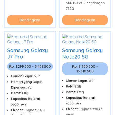
SM7150-AC Snapdragon
732G
Bandingkan
Bandingkan
Samsung Galaxy
Samsung Galaxy
J7 Pro
Note20 5G
Rp. 1.299.500 - 5.469.500
Rp. 8.260.500 -
13.510.500
Ukuran Layar:
5.5"
Ukuran Layar:
6.7"
Memori yang Dapat
RAM:
8GB
Diperluas:
Ya
Berat:
194g
Berat:
181g
Kapasitas Baterai:
Kapasitas Baterai:
4300mAh
3600mAh
Chipset:
Exynos 990 (7
Chipset:
Exynos 7870
nm+)