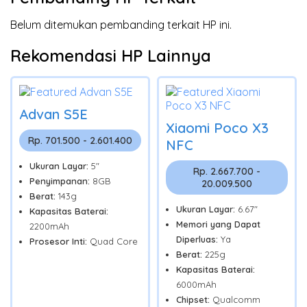
Belum ditemukan pembanding terkait HP ini.
Rekomendasi HP Lainnya
Advan S5E
Xiaomi Poco X3
Rp. 701.500 - 2.601.400
NFC
Ukuran Layar:
5"
Rp. 2.667.700 -
Penyimpanan:
8GB
20.009.500
Berat:
143g
Ukuran Layar:
6.67"
Kapasitas Baterai:
Memori yang Dapat
2200mAh
Diperluas:
Ya
Prosesor Inti:
Quad Core
Berat:
225g
Kapasitas Baterai:
6000mAh
Chipset:
Qualcomm