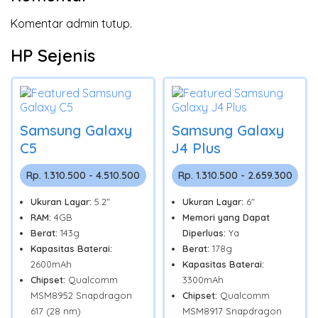
Komentar admin tutup.
HP Sejenis
Samsung Galaxy
Samsung Galaxy
C5
J4 Plus
Rp. 1.310.500 - 4.510.500
Rp. 1.310.500 - 2.659.300
Ukuran Layar:
5.2"
Ukuran Layar:
6"
RAM:
4GB
Memori yang Dapat
Berat:
143g
Diperluas:
Ya
Kapasitas Baterai:
Berat:
178g
2600mAh
Kapasitas Baterai:
Chipset:
Qualcomm
3300mAh
MSM8952 Snapdragon
Chipset:
Qualcomm
617 (28 nm)
MSM8917 Snapdragon