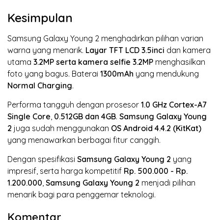
Kesimpulan
Samsung Galaxy Young 2 menghadirkan pilihan varian
warna yang menarik.
Layar TFT LCD
3.5inci
dan kamera
utama
3.2MP
serta kamera selfie 3.2MP
menghasilkan
foto yang bagus. Baterai
1300mAh
yang mendukung
Normal Charging
.
Performa tangguh dengan prosesor
1.0 GHz Cortex-A7
Single Core
,
0.512GB dan 4GB
.
Samsung Galaxy Young
2
juga sudah menggunakan
OS Android 4.4.2 (KitKat)
yang menawarkan berbagai fitur canggih.
Dengan spesifikasi
Samsung Galaxy Young 2
yang
impresif, serta harga kompetitif
Rp. 500.000 - Rp.
1.200.000
,
Samsung Galaxy Young 2
menjadi pilihan
menarik bagi para penggemar teknologi.
Komentar