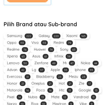
Pilih Brand atau Sub-brand
Samsung
Galaxy
Xiaomi
222
220
165
Oppo
Vivo
Redmi
113
113
79
Realme
Huawei
Sony
76
74
65
Xperia
Asus
Infinix
65
61
58
Lenovo
Zenfone
Mi
Nokia
50
49
47
44
Advan
Lg
Apple
Iphone
42
37
35
35
Evercoss
Blackberry
Meizu
31
23
23
Honor
Oneplus
Hot
Zte
21
21
21
17
Motorola
Poco
Htc
Google
16
16
15
15
Pixel
Nubia
Mate
Vandroid
14
13
12
11
Narzo
Rog
Maxtron
Vibe
10
10
9
9