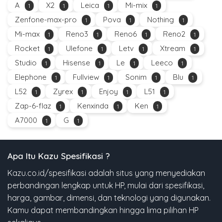
A
X2
Leica
Mi-mix
1
1
1
1
Zenfone-max-pro
Pova
Nothing
1
1
1
Mi-max
Reno3
Reno6
Reno2
1
1
1
1
Rocket
Ulefone
Letv
Xtream
1
1
1
1
Studio
Hisense
Le
Leeco
1
1
1
1
Elephone
Fullview
Sonim
Blu
1
1
1
1
L52
Zyrex
Enjoy
L51
1
1
1
1
Zap-6-flaz
Kenxinda
Ken
1
1
1
A7000
G
1
1
Apa Itu Kazu Spesifikasi ?
Kazu.co.id/spesifikasi adalah situs yang menyediakan
perbandingan lengkap untuk HP, mulai dari spesifikasi,
harga, gambar, dimensi, dan teknologi yang digunakan.
Kamu dapat membandingkan hingga lima pilihan HP