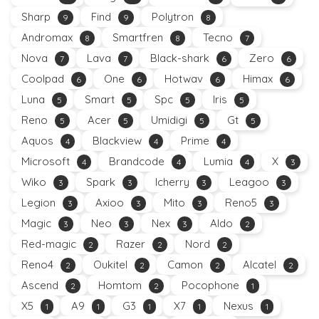
Sharp
Find
Polytron
9
9
8
Andromax
Smartfren
Tecno
8
8
7
Nova
Lava
Black-shark
Zero
7
7
6
6
Coolpad
One
Hotwav
Himax
6
6
6
6
Luna
Smart
Spc
Iris
5
5
5
5
Reno
Acer
Umidigi
Gt
5
5
5
5
Aquos
Blackview
Prime
4
4
4
Microsoft
Brandcode
Lumia
X
4
4
4
3
Wiko
Spark
Icherry
Leagoo
3
3
3
3
Legion
Axioo
Mito
Reno5
3
3
3
3
Magic
Neo
Nex
Aldo
3
3
3
2
Red-magic
Razer
Nord
2
2
2
Reno4
Oukitel
Camon
Alcatel
2
2
2
2
Ascend
Homtom
Pocophone
2
2
1
X5
A9
G3
X7
Nexus
1
1
1
1
1