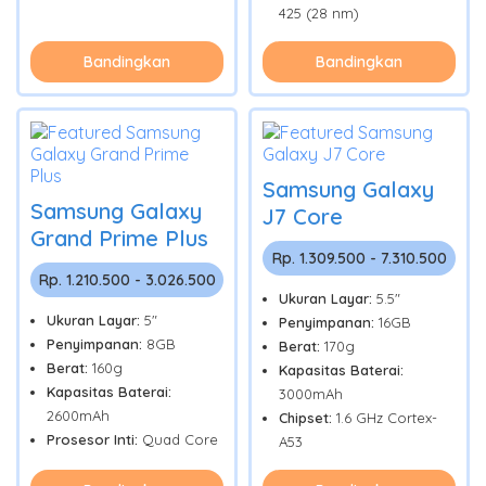
425 (28 nm)
Bandingkan
Bandingkan
Samsung Galaxy
Samsung Galaxy
J7 Core
Grand Prime Plus
Rp. 1.309.500 - 7.310.500
Rp. 1.210.500 - 3.026.500
Ukuran Layar:
5.5"
Ukuran Layar:
5"
Penyimpanan:
16GB
Penyimpanan:
8GB
Berat:
170g
Berat:
160g
Kapasitas Baterai:
Kapasitas Baterai:
3000mAh
2600mAh
Chipset:
1.6 GHz Cortex-
Prosesor Inti:
Quad Core
A53