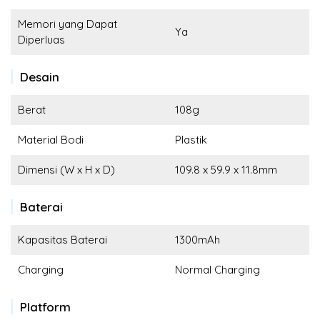
Memori yang Dapat
Ya
Diperluas
Desain
Berat
108g
Material Bodi
Plastik
Dimensi (W x H x D)
109.8 x 59.9 x 11.8mm
Baterai
Kapasitas Baterai
1300mAh
Charging
Normal Charging
Platform