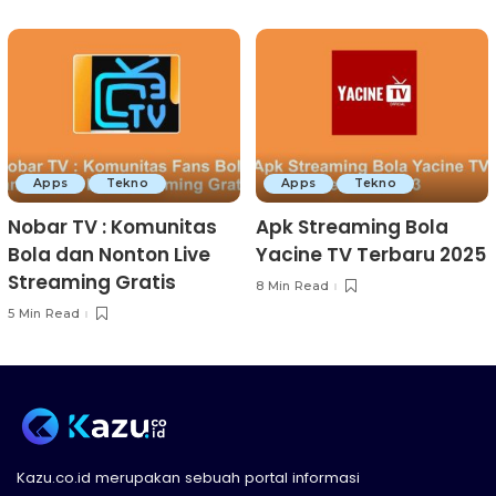
Apps
Tekno
Apps
Tekno
Nobar TV : Komunitas
Apk Streaming Bola
Bola dan Nonton Live
Yacine TV Terbaru 2025
Streaming Gratis
8 Min Read
5 Min Read
Kazu.co.id merupakan sebuah portal informasi