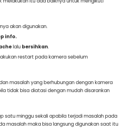
k melakukan itu ada baiknya untuk mengikuti
nya akan digunakan.
p info.
ache
lalu
bersihkan
.
elakukan restart pada kamera sebelum
i dan masalah yang berhubungan dengan kamera
la tidak bisa diatasi dengan mudah disarankan
tiap satu minggu sekali apabila terjadi masalah pada
ada masalah maka bisa langsung digunakan saat itu