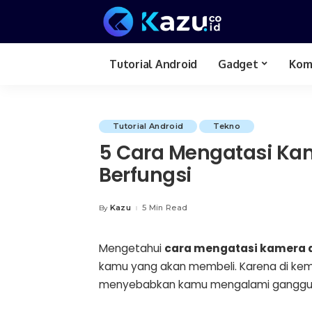
Tutorial Android
Gadget
Kom
Review Hp
Tutorial Android
Tekno
5 Cara Mengatasi Ka
Berfungsi
Kazu
5 Min Read
By
Posted
by
Mengetahui
cara mengatasi kamera
kamu yang akan membeli. Karena di kemu
menyebabkan kamu mengalami gangguan. 