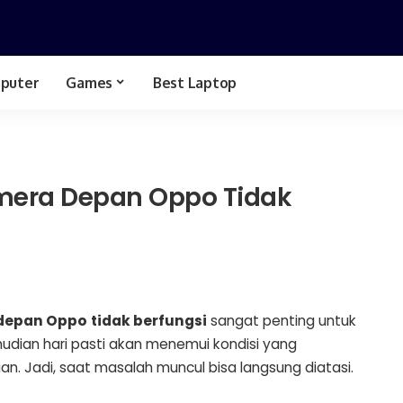
puter
Games
Best Laptop
Spesifikasi Hp
GTA
Bussid
mera Depan Oppo Tidak
 depan Oppo
tidak berfungsi
sangat penting untuk
dian hari pasti akan menemui kondisi yang
Jadi, saat masalah muncul bisa langsung diatasi.