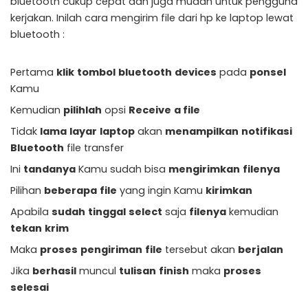
bluetooth cukup cepat dan juga mudah untuk pengguna
kerjakan. Inilah cara mengirim file dari hp ke laptop lewat
bluetooth :
Pertama
klik
tombol
bluetooth
devices
pada
ponsel
Kamu
Kemudian
pilihlah
opsi
Receive
a file
Tidak
lama
layar
laptop
akan
menampilkan
notifikasi
Bluetooth
file transfer
Ini
tandanya
Kamu sudah bisa
mengirimkan
filenya
Pilihan
beberapa
file
yang ingin Kamu
kirimkan
Apabila
sudah
tinggal
select
saja
filenya
kemudian
tekan
krim
Maka
proses
pengiriman
file
tersebut akan
berjalan
Jika
berhasil
muncul
tulisan
finish
maka
proses
selesai