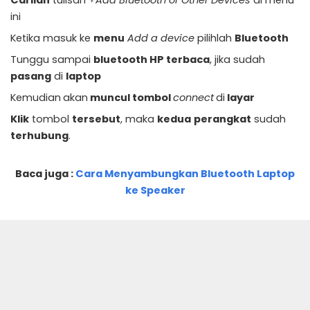
Carilah
tulisan
+Add Bluetooth or Other Devices
di menu
ini
Ketika masuk ke
menu
Add a device
pilihlah
Bluetooth
Tunggu sampai
bluetooth HP terbaca
, jika sudah
pasang
di
laptop
Kemudian
akan
muncul tombol
connect
di
layar
Klik
tombol
tersebut
, maka
kedua
perangkat
sudah
terhubung
.
Baca juga :
Cara Menyambungkan Bluetooth Laptop
ke Speaker