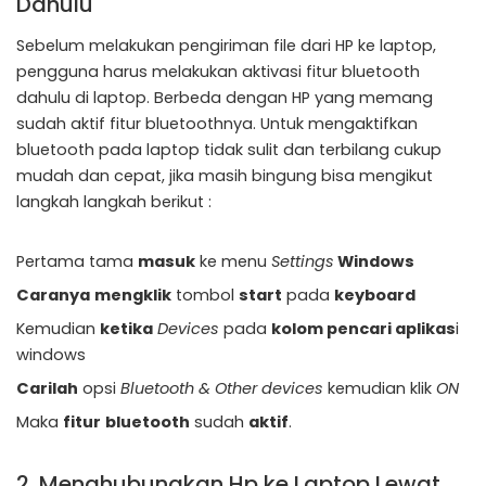
Dahulu
Sebelum melakukan pengiriman file dari HP ke laptop,
pengguna harus melakukan aktivasi fitur bluetooth
dahulu di laptop. Berbeda dengan HP yang memang
sudah aktif fitur bluetoothnya. Untuk mengaktifkan
bluetooth pada laptop tidak sulit dan terbilang cukup
mudah dan cepat, jika masih bingung bisa mengikut
langkah langkah berikut :
Pertama tama
masuk
ke menu
Settings
Windows
Caranya
mengklik
tombol
start
pada
keyboard
Kemudian
ketika
Devices
pada
kolom pencari aplikas
i
windows
Carilah
opsi
Bluetooth & Other devices
kemudian klik
ON
Maka
fitur
bluetooth
sudah
aktif
.
2. Menghubungkan Hp ke Laptop Lewat