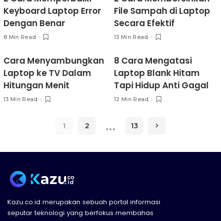
Keyboard Laptop Error
File Sampah di Laptop
Dengan Benar
Secara Efektif
8 Min Read
13 Min Read
Cara Menyambungkan
8 Cara Mengatasi
Laptop ke TV Dalam
Laptop Blank Hitam
Hitungan Menit
Tapi Hidup Anti Gagal
13 Min Read
12 Min Read
…
1
2
13
Kazu.co.id merupakan sebuah portal informasi
seputar teknologi yang berfokus membahas