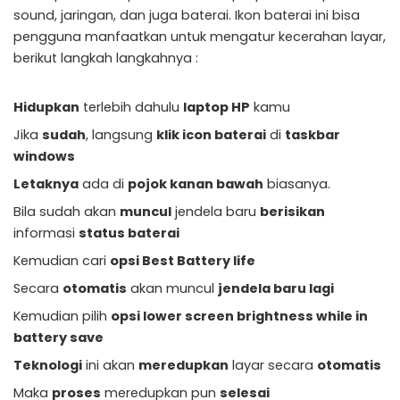
sound, jaringan, dan juga baterai. Ikon baterai ini bisa
pengguna manfaatkan untuk mengatur kecerahan layar,
berikut langkah langkahnya :
Hidupkan
terlebih dahulu
laptop HP
kamu
Jika
sudah
, langsung
klik icon baterai
di
taskbar
windows
Letaknya
ada di
pojok kanan bawah
biasanya.
Bila sudah akan
muncul
jendela baru
berisikan
informasi
status baterai
Kemudian cari
opsi Best Battery life
Secara
otomatis
akan muncul
jendela baru lagi
Kemudian pilih
opsi lower screen brightness while in
battery save
Teknologi
ini akan
meredupkan
layar secara
otomatis
Maka
proses
meredupkan pun
selesai