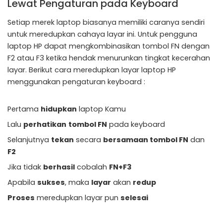
Lewat Pengaturan pada Keyboard
Setiap merek laptop biasanya memiliki caranya sendiri
untuk meredupkan cahaya layar ini. Untuk pengguna
laptop HP dapat mengkombinasikan tombol FN dengan
F2 atau F3 ketika hendak menurunkan tingkat kecerahan
layar. Berikut cara meredupkan layar laptop HP
menggunakan pengaturan keyboard :
Pertama
hidupkan
laptop Kamu
Lalu
perhatikan
tombol FN
pada keyboard
Selanjutnya
tekan
secara
bersamaan tombol FN
dan
F2
Jika tidak
berhasil
cobalah
FN+F3
Apabila
sukses
, maka
layar
akan
redup
Proses
meredupkan layar pun
selesai