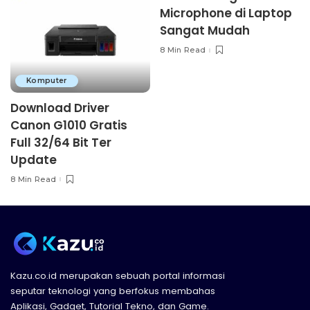
Microphone di Laptop
Sangat Mudah
8 Min Read
Komputer
Download Driver
Canon G1010 Gratis
Full 32/64 Bit Ter
Update
8 Min Read
Kazu.co.id merupakan sebuah portal informasi
seputar teknologi yang berfokus membahas
Aplikasi, Gadget, Tutorial Tekno, dan Game.